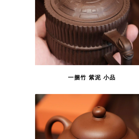
一捆竹 紫泥 小品