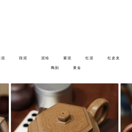
朱泥
段泥
泥绘
紫泥
红泥
红皮龙
陶刻
黄金