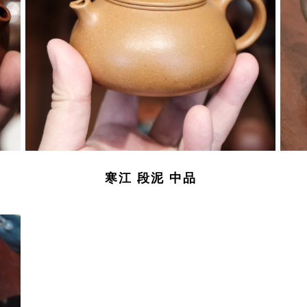
寒江 段泥 中品